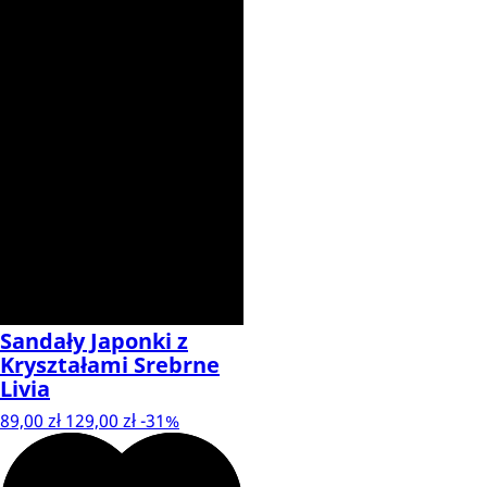
Sandały Japonki z
Kryształami Srebrne
Livia
89,00 zł
129,00 zł
-31%