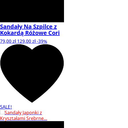
Sandały Na Szpilce z
Kokardą Różowe Cori
79,00 zł
129,00 zł
-39%
SALE!