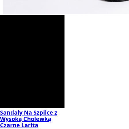
Sandały Na Szpilce z
Wysoką Cholewką
Czarne Larita