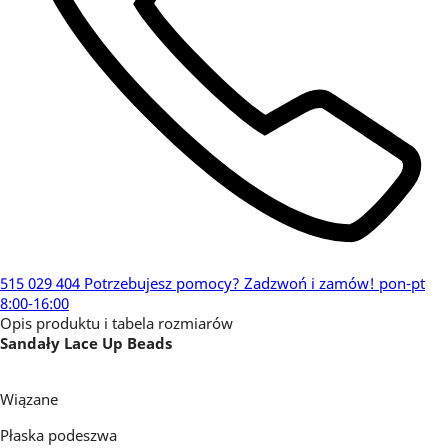
515 029 404
Potrzebujesz pomocy?
Zadzwoń i zamów!
pon-pt
8:00-16:00
Opis produktu i tabela rozmiarów
Sandały
Lace Up Beads
Wiązane
Płaska podeszwa