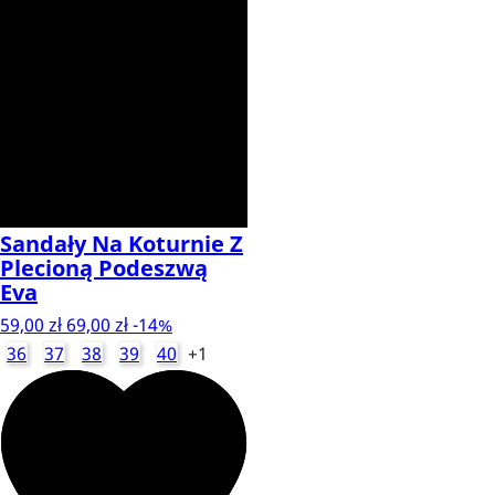
Sandały Na Koturnie Z
Plecioną Podeszwą
Eva
59,00 zł
69,00 zł
-14%
36
37
38
39
40
+1