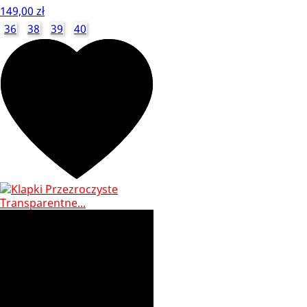
149,00 zł
36
38
39
40