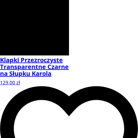
Klapki Przezroczyste
Transparentne Czarne
na Słupku Karola
129,00 zł