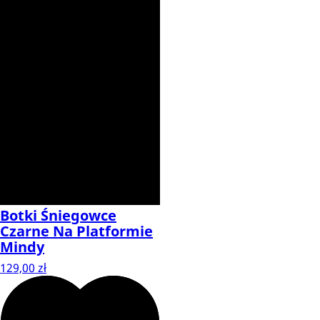
Botki Śniegowce
Czarne Na Platformie
Mindy
129,00 zł