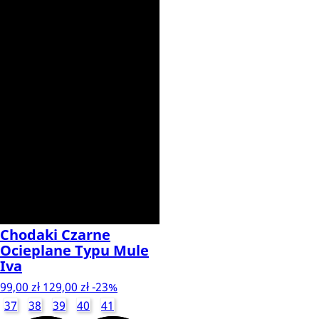
Chodaki Czarne
Ocieplane Typu Mule
Iva
99,00 zł
129,00 zł
-23%
37
38
39
40
41