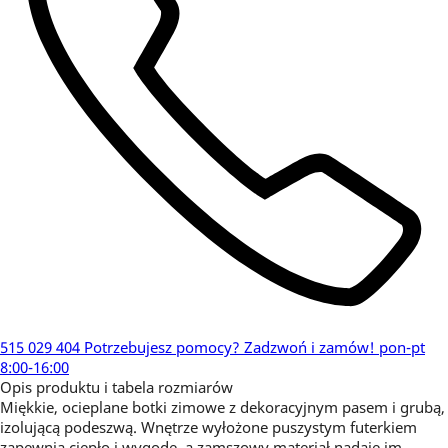
515 029 404
Potrzebujesz pomocy?
Zadzwoń i zamów!
pon-pt
8:00-16:00
Opis produktu i tabela rozmiarów
Miękkie, ocieplane botki zimowe z dekoracyjnym pasem i grubą,
izolującą podeszwą. Wnętrze wyłożone puszystym futerkiem
zapewnia ciepło i wygodę, a zamszowy materiał nadaje im