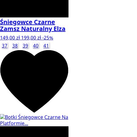
Śniegowce Czarne
Zamsz Naturalny Elza
149,00 zł
199,00 zł
-25%
37
38
39
40
41