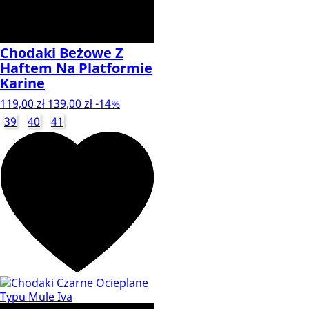
Chodaki Beżowe Z
Haftem Na Platformie
Karine
119,00 zł
139,00 zł
-14%
39
40
41