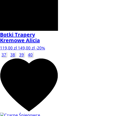
Botki Trapery
Kremowe Alicia
119,00 zł
149,00 zł
-20%
37
38
39
40