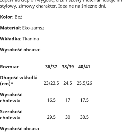
stylowy, zimowy charakter. Idealne na śnieżne dni.
Kolor
: Beż
Materiał
: Eko-zamsz
Wkładka
: Tkanina
Wysokość obcasa:
Rozmiar
36/37
38/39
40/41
Długość wkładki
23/23,5
24,5
25,5/26
(cm)*
Wysokość
16,5
17
17,5
cholewki
Szerokość
29,5
30
30,5
cholewki
Wysokość obcasa