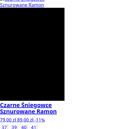
Czarne Śniegowce
Sznurowane Ramon
79,00 zł
89,00 zł
-11%
37
39
40
41