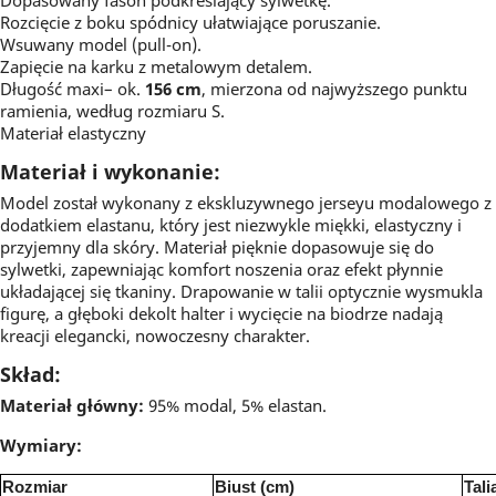
Dopasowany fason podkreślający sylwetkę.
Rozcięcie z boku spódnicy ułatwiające poruszanie.
Wsuwany model (pull-on).
Zapięcie na karku z metalowym detalem.
Długość maxi– ok.
156 cm
, mierzona od najwyższego punktu
ramienia, według rozmiaru S.
Materiał elastyczny
Materiał i wykonanie:
Model został wykonany z ekskluzywnego jerseyu modalowego z
dodatkiem elastanu, który jest niezwykle miękki, elastyczny i
przyjemny dla skóry. Materiał pięknie dopasowuje się do
sylwetki, zapewniając komfort noszenia oraz efekt płynnie
układającej się tkaniny. Drapowanie w talii optycznie wysmukla
figurę, a głęboki dekolt halter i wycięcie na biodrze nadają
kreacji elegancki, nowoczesny charakter.
Skład:
Materiał główny:
95% modal, 5% elastan.
Wymiary:
Rozmiar
Biust (cm)
Tali