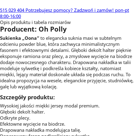
515 029 404
Potrzebujesz pomocy?
Zadzwoń i zamów!
pon-pt
8:00-16:00
Opis produktu i tabela rozmiarów
Producent: Oh Polly
Sukienka „Oona”
to elegancka suknia maxi w subtelnym
odcieniu powder blue, która zachwyca minimalistycznym
fasonem i efektownymi detalami. Głęboki dekolt halter pięknie
eksponuje ramiona oraz plecy, a zmysłowe wycięcie na biodrze
dodaje nowoczesnego charakteru. Drapowana nakładka w talii
modeluje sylwetkę i podkreśla kobiece kształty, natomiast
miękki, lejący materiał doskonale układa się podczas ruchu. To
idealna propozycja na wesele, eleganckie przyjęcie, studniówkę,
galę lub wyjątkową kolację.
Szczegóły produktu:
Wysokiej jakości miękki jersey modal premium.
Głęboki dekolt halter.
Odkryte plecy.
Efektowne wycięcie na biodrze.
Drapowana nakładka modelująca talię.