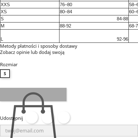
XXS
76–80
58–
XS
80–84
60–
S
84-88
M
88-92
68-
L
92-96
Metody płatności i sposoby dostawy
Zobacz opinie
lub dodaj swoją
Rozmiar
S
Udostępnij