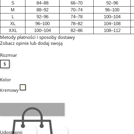
S
84–88
66–70
92–96
M
88–92
70–74
96–100
L
92–96
74–78
100–104
XL
96–100
78–82
104–108
XXL
100–104
82–86
108–112
Metody płatności i sposoby dostawy
Zobacz opinie
lub dodaj swoją
Rozmiar
S
Kolor
Kremowy
Kremowy
Udostępnij