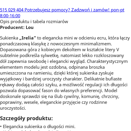
515 029 404
Potrzebujesz pomocy?
Zadzwoń i zamów!
pon-pt
8:00-16:00
Opis produktu i tabela rozmiarów
Producent: Lou
Sukienka
„Irelia”
to elegancka mini w odcieniu ecru, która łączy
ponadczasową klasykę z nowoczesnym minimalizmem.
Dopasowana góra z kobiecym dekoltem w kształcie litery V
subtelnie podkreśla sylwetkę, natomiast lekko rozkloszowany
dół zapewnia swobodę i elegancki wygląd. Charakterystycznym
elementem modelu jest ozdobna, odpinana broszka
umieszczona na ramieniu, dzięki której sukienka zyskuje
wyjątkowy i bardziej uroczysty charakter. Delikatnie bufiaste
rękawy dodają całości szyku, a możliwość regulacji ich długości
pozwala dopasować fason do własnych preferencji. Model
doskonale sprawdzi się na ślub cywilny, komunię, chrzciny,
poprawiny, wesele, eleganckie przyjęcie czy rodzinne
uroczystości.
Szczegóły produktu:
• Elegancka sukienka o długości mini.