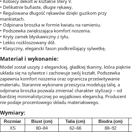
• Kobiecy dekolt w kształcie litery V.
• Delikatnie bufiaste, długie rękawy.
• Regulowana długość rękawów dzięki guzikom przy
mankietach.
• Odpinana broszka w formie kwiatu na ramieniu.
• Podszewka zwiększająca komfort noszenia.
• Kryty zamek błyskawiczny z tyłu.
• Lekko rozkloszowany dół.
• Klasyczny, elegancki fason podkreślający sylwetkę.
Materiał i wykonanie:
Model został uszyty z eleganckiej, gładkiej tkaniny, która pięknie
układa się na sylwetce i zachowuje swój kształt. Podszewka
zapewnia komfort noszenia oraz ogranicza prześwitywanie
materiału. Starannie wykonane przeszycia modelują talię, a
odpinana broszka pozwala zmieniać charakter stylizacji – od
bardziej minimalistycznej po wyjątkowo elegancką. Producent
nie podaje procentowego składu materiałowego.
Wymiary:
Rozmiar
Biust (cm)
Talia (cm)
Biodra (cm)
XS
80–84
62–66
88–92