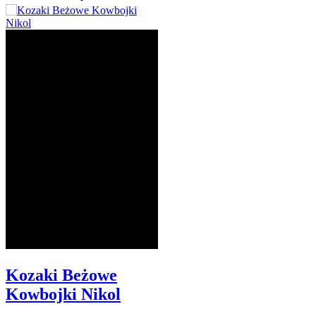
Kozaki Beżowe
Kowbojki Nikol