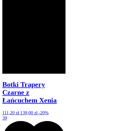
Botki Trapery
Czarne z
Łańcuchem Xenia
111,20 zł
139,00 zł
-20%
39