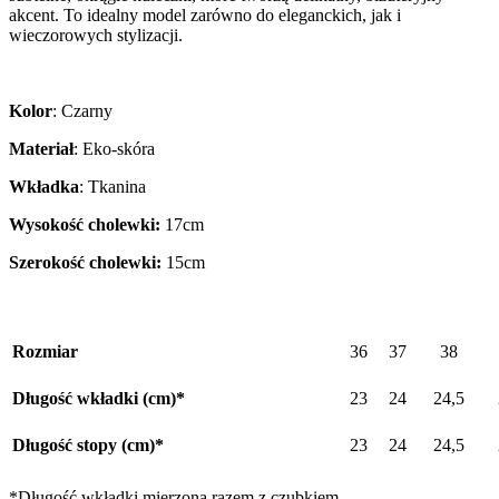
akcent. To idealny model zarówno do eleganckich, jak i
wieczorowych stylizacji.
Kolor
: Czarny
Materiał
: Eko-skóra
Wkładka
: Tkanina
Wysokość cholewki:
17cm
Szerokość cholewki:
15cm
Rozmiar
36
37
38
Długość wkładki (cm)*
23
24
24,5
Długość stopy (cm)*
23
24
24,5
*Długość wkładki mierzona razem z czubkiem