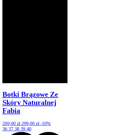
Botki Brązowe Ze
Skóry Naturalnej
Fabia
269,00 zł
299,00 zł
-10%
36
37
38
39
40