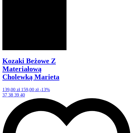
Kozaki Beżowe Z
Materiałową
Cholewką Marieta
139,00 zł
159,00 zł
-13%
37
38
39
40