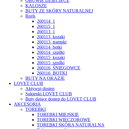
OBUWIE DZIECIĘCE
KALOSZE
BUTY ZE SKÓRY NATURALNEJ
Reels
260114_1
260115_1
260113_1
260113_kozaki
260113_trampki
260114_botki
260114_szpilki
260115_kozaki
260115_szpilki
260116_ŚNIEGOWCE
260116_BOTKI
BUTY NA OKAZJE
LOVET CLUB
Aktywuj dostęp
Sukienki LOVET CLUB
Buty dające dostęp do LOVET CLUB
AKCESORIA
TOREBKI
TOREBKI MIEJSKIE
TOREBKI WIECZOROWE
TOREBKI SKÓRA NATURALNA