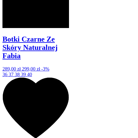
Botki Czarne Ze
Skóry Naturalnej
Fabia
289,00 zł
299,00 zł
-3%
36
37
38
39
40