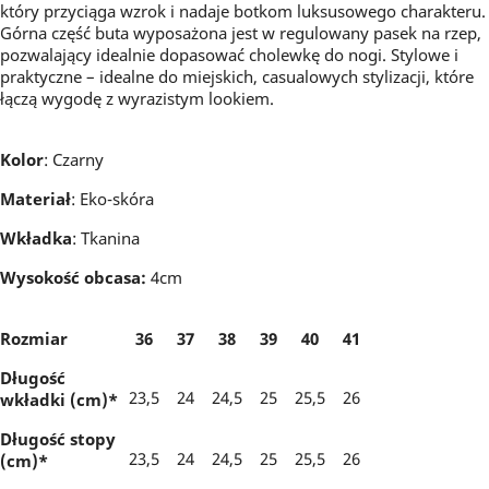
który przyciąga wzrok i nadaje botkom luksusowego charakteru.
Górna część buta wyposażona jest w regulowany pasek na rzep,
pozwalający idealnie dopasować cholewkę do nogi. Stylowe i
praktyczne – idealne do miejskich, casualowych stylizacji, które
łączą wygodę z wyrazistym lookiem.
Kolor
: Czarny
Materiał
: Eko-skóra
Wkładka
: Tkanina
Wysokość obcasa:
4cm
Rozmiar
36
37
38
39
40
41
Długość
23,5
24
24,5
25
25,5
26
wkładki (cm)*
Długość stopy
23,5
24
24,5
25
25,5
26
(cm)*