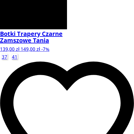
Botki Trapery Czarne
Zamszowe Tania
139,00 zł
149,00 zł
-7%
37
41