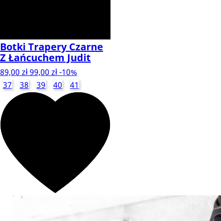
Botki Trapery Czarne
Z Łańcuchem Judit
89,00 zł
99,00 zł
-10%
37
38
39
40
41