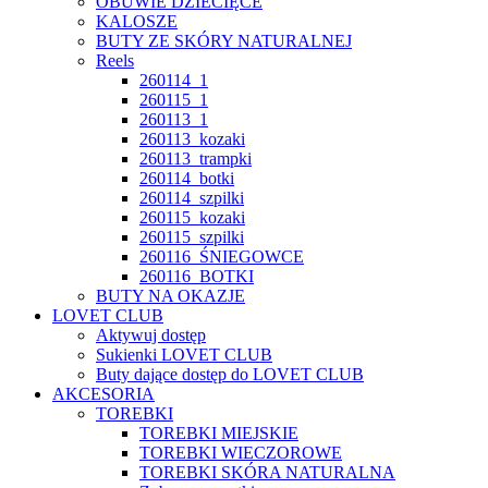
OBUWIE DZIECIĘCE
KALOSZE
BUTY ZE SKÓRY NATURALNEJ
Reels
260114_1
260115_1
260113_1
260113_kozaki
260113_trampki
260114_botki
260114_szpilki
260115_kozaki
260115_szpilki
260116_ŚNIEGOWCE
260116_BOTKI
BUTY NA OKAZJE
LOVET CLUB
Aktywuj dostęp
Sukienki LOVET CLUB
Buty dające dostęp do LOVET CLUB
AKCESORIA
TOREBKI
TOREBKI MIEJSKIE
TOREBKI WIECZOROWE
TOREBKI SKÓRA NATURALNA