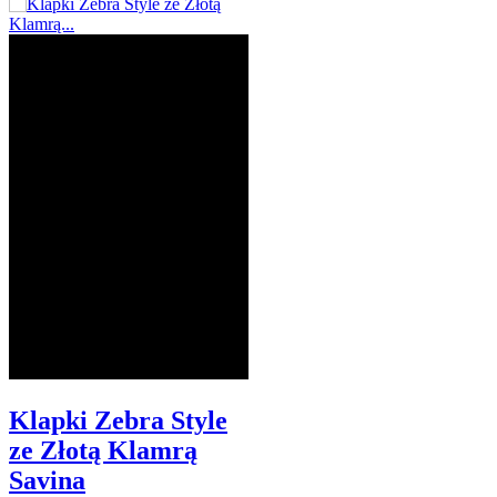
Klapki Zebra Style
ze Złotą Klamrą
Savina