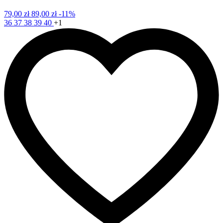
79,00 zł
89,00 zł
-11%
36
37
38
39
40
+1