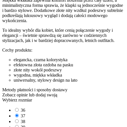
Miękka wkładka zapewnia komfort noszenia przez cały dzień, a
minimalistyczna forma sprawia, że klapki są jednocześnie wygodne
i bardzo stylowe. Dodatkowe złote nity wzdłuż podeszwy subtelnie
podkreślają luksusowy wygląd i dodają całości modowego
wykończenia.
To idealny wybór dla kobiet, które cenią połączenie wygody i
elegancji – świetnie sprawdzą się zarówno w codziennych
stylizacjach, jak i w bardziej dopracowanych, letnich outfitach.
Cechy produktu:
elegancka, czarna kolorystyka
efektowna złota ozdoba na pasku
złote nity wokół podeszwy
wygodna, miękka wkładka
uniwersalny, stylowy design na lato
Metody płatności i sposoby dostawy
Zobacz opinie
lub dodaj swoją
Wybierz rozmiar
36
37
38