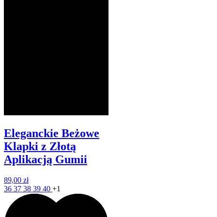
Eleganckie Beżowe
Klapki z Złotą
Aplikacją Gumii
89,00 zł
36
37
38
39
40
+1