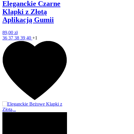
Eleganckie Czarne
Klapki z Złotą
Aplikacją Gumii
89,00 zł
36
37
38
39
40
+1