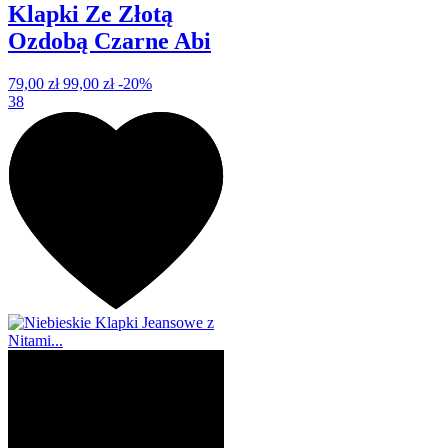
Klapki Ze Złotą
Ozdobą Czarne Abi
79,00 zł
99,00 zł
-20%
38