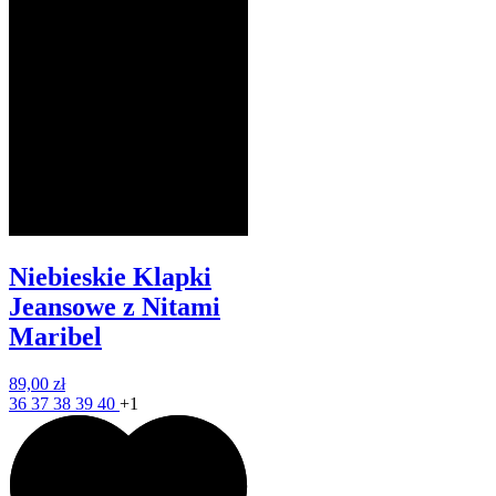
Niebieskie Klapki
Jeansowe z Nitami
Maribel
89,00 zł
36
37
38
39
40
+1