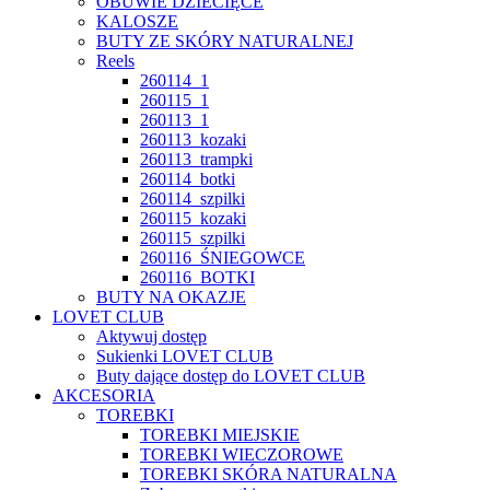
OBUWIE DZIECIĘCE
KALOSZE
BUTY ZE SKÓRY NATURALNEJ
Reels
260114_1
260115_1
260113_1
260113_kozaki
260113_trampki
260114_botki
260114_szpilki
260115_kozaki
260115_szpilki
260116_ŚNIEGOWCE
260116_BOTKI
BUTY NA OKAZJE
LOVET CLUB
Aktywuj dostęp
Sukienki LOVET CLUB
Buty dające dostęp do LOVET CLUB
AKCESORIA
TOREBKI
TOREBKI MIEJSKIE
TOREBKI WIECZOROWE
TOREBKI SKÓRA NATURALNA