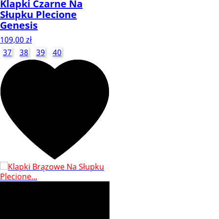
Klapki Czarne Na
Słupku Plecione
Genesis
109,00 zł
37
38
39
40