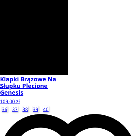
Klapki Brązowe Na
Słupku Plecione
Genesis
109,00 zł
36
37
38
39
40