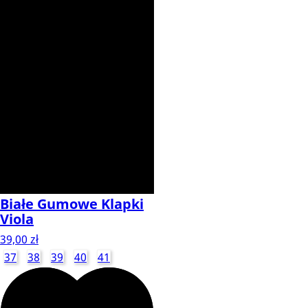
Białe Gumowe Klapki
Viola
39,00 zł
37
38
39
40
41