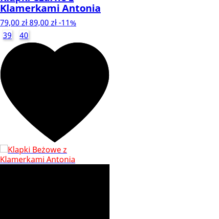
Klamerkami Antonia
79,00 zł
89,00 zł
-11%
39
40