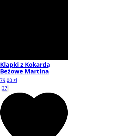
Klapki z Kokardą
Beżowe Martina
79,00 zł
37