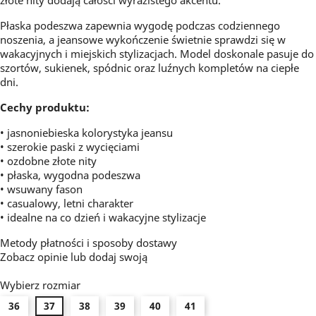
złote nity dodają całości wyrazistego akcentu.
Płaska podeszwa zapewnia wygodę podczas codziennego
noszenia, a jeansowe wykończenie świetnie sprawdzi się w
wakacyjnych i miejskich stylizacjach. Model doskonale pasuje do
szortów, sukienek, spódnic oraz luźnych kompletów na ciepłe
dni.
Cechy produktu:
• jasnoniebieska kolorystyka jeansu
• szerokie paski z wycięciami
• ozdobne złote nity
• płaska, wygodna podeszwa
• wsuwany fason
• casualowy, letni charakter
• idealne na co dzień i wakacyjne stylizacje
Metody płatności i sposoby dostawy
Zobacz opinie
lub dodaj swoją
Wybierz rozmiar
36
37
38
39
40
41