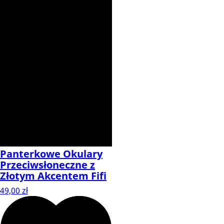
Panterkowe Okulary
Przeciwsłoneczne z
Złotym Akcentem Fifi
49,00 zł