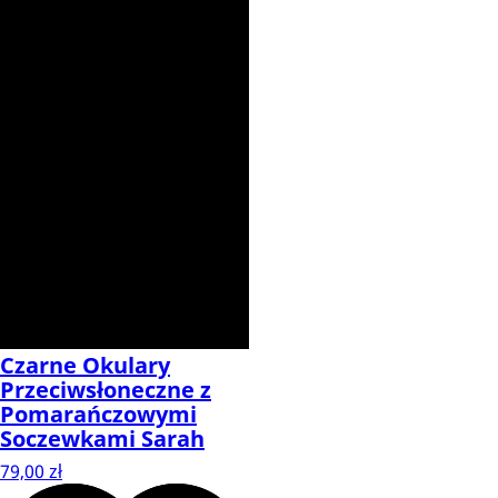
Czarne Okulary
Przeciwsłoneczne z
Pomarańczowymi
Soczewkami Sarah
79,00 zł