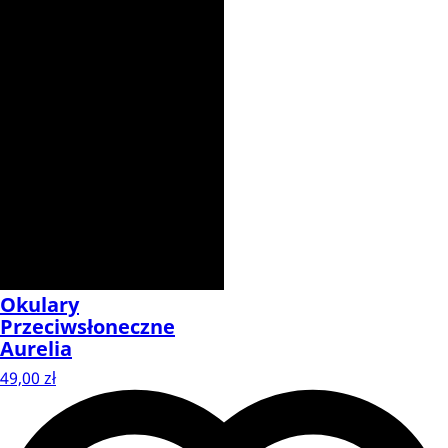
Okulary
Przeciwsłoneczne
Aurelia
49,00 zł