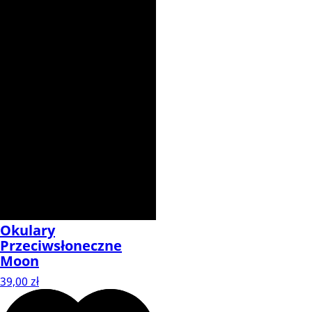
Okulary
Przeciwsłoneczne
Moon
39,00 zł