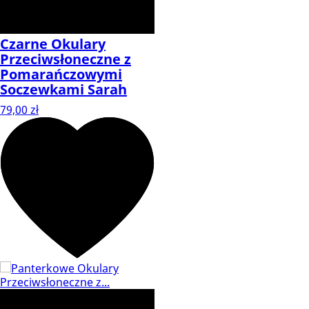
Czarne Okulary
Przeciwsłoneczne z
Pomarańczowymi
Soczewkami Sarah
79,00 zł