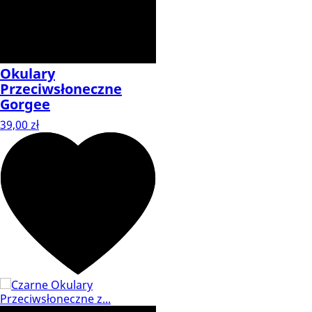
Okulary
Przeciwsłoneczne
Gorgee
39,00 zł