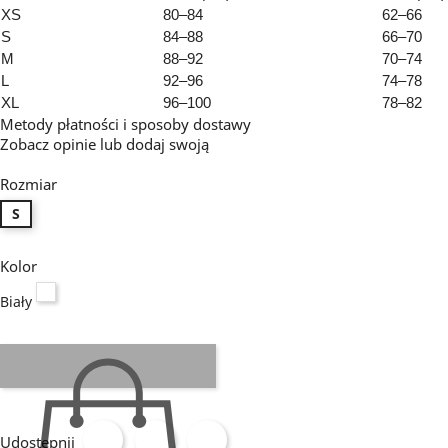
XS
80–84
62–66
S
84–88
66–70
M
88–92
70–74
L
92–96
74–78
XL
96–100
78–82
Metody płatności i sposoby dostawy
Zobacz opinie
lub dodaj swoją
Rozmiar
S
Kolor
Biały
Biały
Udostępnij