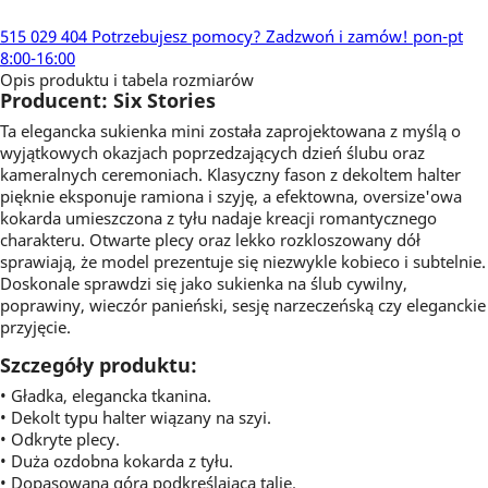
515 029 404
Potrzebujesz pomocy?
Zadzwoń i zamów!
pon-pt
8:00-16:00
Opis produktu i tabela rozmiarów
Producent: Six Stories
Ta elegancka sukienka mini została zaprojektowana z myślą o
wyjątkowych okazjach poprzedzających dzień ślubu oraz
kameralnych ceremoniach. Klasyczny fason z dekoltem halter
pięknie eksponuje ramiona i szyję, a efektowna, oversize'owa
kokarda umieszczona z tyłu nadaje kreacji romantycznego
charakteru. Otwarte plecy oraz lekko rozkloszowany dół
sprawiają, że model prezentuje się niezwykle kobieco i subtelnie.
Doskonale sprawdzi się jako sukienka na ślub cywilny,
poprawiny, wieczór panieński, sesję narzeczeńską czy eleganckie
przyjęcie.
Szczegóły produktu:
• Gładka, elegancka tkanina.
• Dekolt typu halter wiązany na szyi.
• Odkryte plecy.
• Duża ozdobna kokarda z tyłu.
• Dopasowana góra podkreślająca talię.